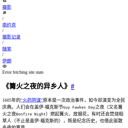
摄影
/
南约克
/
摄影记录
/
随笔
/
伊朗
Error fetching site stats
《篝火之夜的异乡人》
#
1605年的
“火药阴谋”
原本是一次政治事件，如今却演变为全民
庆典。人们会在盖伊·福克斯节
之夜（又名篝
Guy Fawkes Day
火之夜
）燃起篝火、放烟花，有时还会焚烧稻
Bonfire Night
草人（不止是盖伊·福克斯的），既是纪念历史，也借此驱散
冬夜的寒意。