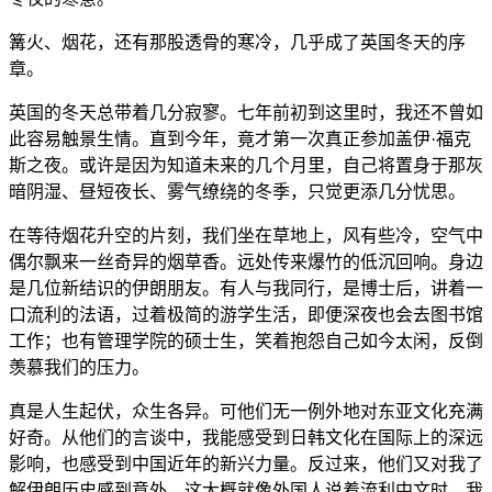
篝火、烟花，还有那股透骨的寒冷，几乎成了英国冬天的序
章。
英国的冬天总带着几分寂寥。七年前初到这里时，我还不曾如
此容易触景生情。直到今年，竟才第一次真正参加盖伊·福克
斯之夜。或许是因为知道未来的几个月里，自己将置身于那灰
暗阴湿、昼短夜长、雾气缭绕的冬季，只觉更添几分忧思。
在等待烟花升空的片刻，我们坐在草地上，风有些冷，空气中
偶尔飘来一丝奇异的烟草香。远处传来爆竹的低沉回响。身边
是几位新结识的伊朗朋友。有人与我同行，是博士后，讲着一
口流利的法语，过着极简的游学生活，即便深夜也会去图书馆
工作；也有管理学院的硕士生，笑着抱怨自己如今太闲，反倒
羡慕我们的压力。
真是人生起伏，众生各异。可他们无一例外地对东亚文化充满
好奇。从他们的言谈中，我能感受到日韩文化在国际上的深远
影响，也感受到中国近年的新兴力量。反过来，他们又对我了
解伊朗历史感到意外，这大概就像外国人说着流利中文时，我