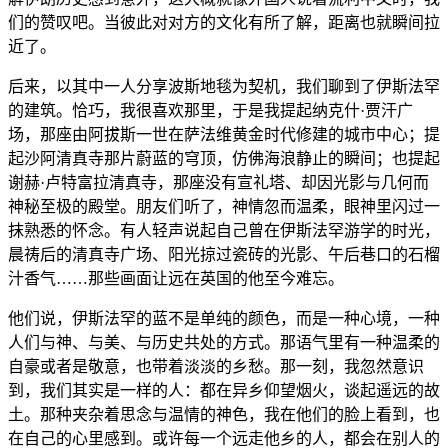
们的赞叹吧。当彼此对对方的文化有所了解，距离也就瞬间拉
近了。
后来，以其中一人分享波斯地毯为契机，我们聊到了伊斯法罕
的建筑。恰巧，我很喜欢那里，于是我提起纳克什·贾汗广
场，那座由阿拔斯一世在萨法维黄金时代修建的城市中心；提
起沙阿清真寺那片蔚蓝的穹顶，仿佛海浪静止的瞬间；也提起
谢赫·卢特富拉清真寺，那座没有宣礼塔、却因光影与几何而
神秘至极的殿堂。朋友们听了，神情忽而温柔，眼神里闪过一
抹熟悉的怀念。有人轻声说起自己曾在伊斯法罕游学的时光，
晨祷后的清真寺广场、阳光掠过瓷砖的光影、午后巷口的石榴
汁香气……那些画面让远在英国的他至今难忘。
他们说，伊斯法罕的蓝不是单纯的颜色，而是一种心境，一种
人们与神、与美、与历史共处的方式。那语气里有一种温柔的
自豪或者是敬意，也带着淡淡的乡愁。那一刻，我忽然意识
到，我们其实是一样的人：都在异乡仰望烟火，谈起遥远的故
土。那种夹杂着思念与温情的神色，我在他们的脸上看到，也
在自己的心里感到。或许每一个远走他乡的人，都会在别人的