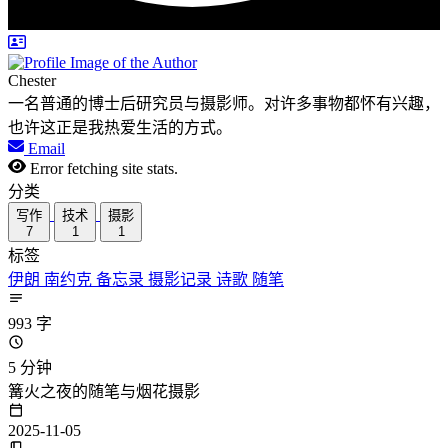
Chester
一名普通的博士后研究员与摄影师。对许多事物都怀有兴趣，
也许这正是我热爱生活的方式。
Email
Error fetching site stats.
分类
写作
技术
摄影
7
1
1
标签
伊朗
南约克
备忘录
摄影记录
诗歌
随笔
993 字
5 分钟
篝火之夜的随笔与烟花摄影
2025-11-05