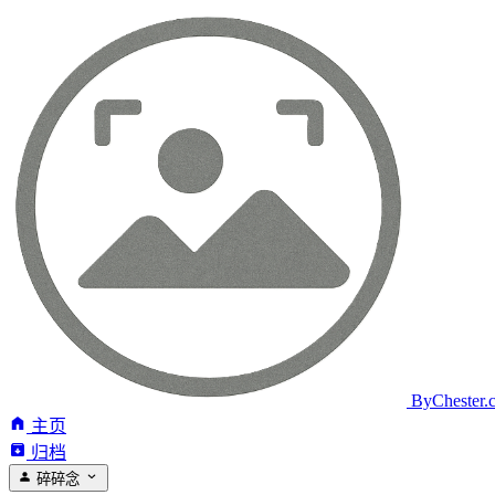
ByChester.
主页
归档
碎碎念